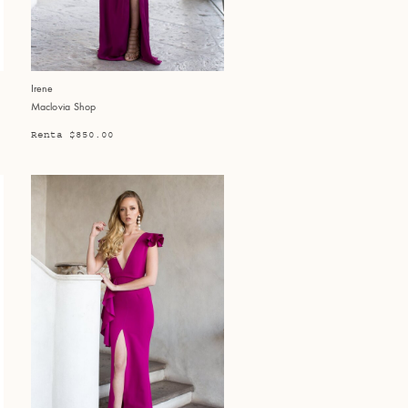
Irene
Maclovia Shop
Renta $850.00