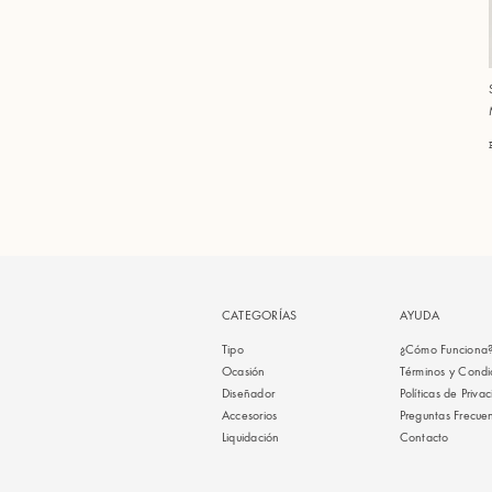
CATEGORÍAS
AYUDA
Tipo
¿Cómo Funciona
Ocasión
Términos y Condi
Diseñador
Políticas de Priva
Accesorios
Preguntas Frecue
Liquidación
Contacto