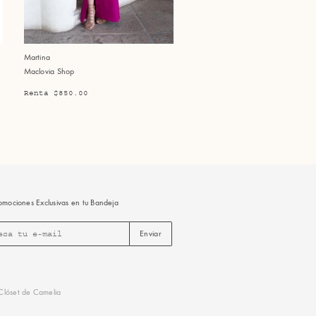
Martina
Maclovia Shop
Renta $850.00
omociones Exclusivas en tu Bandeja
Enviar
lóset de Camelia