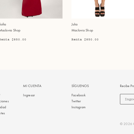
Sofia
Julia
Maclovia Shop
Maclovia Shop
Renta $850.00
Renta $850.00
MI CUENTA
SÍGUENOS
Recibe Pr
?
Ingresar
Facebook
ciones
Twitter
cidad
Instagram
ntes
© 2026 C