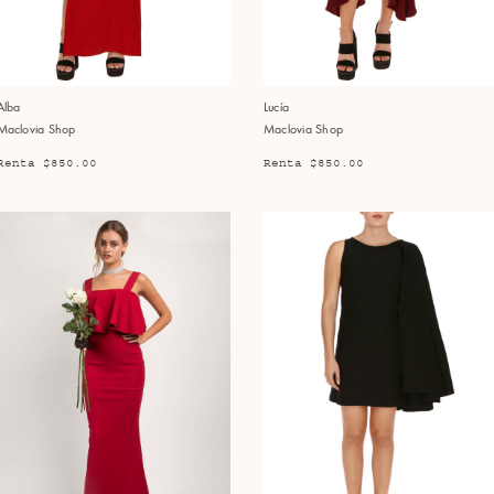
Alba
Lucía
Maclovia Shop
Maclovia Shop
Renta $850.00
Renta $850.00