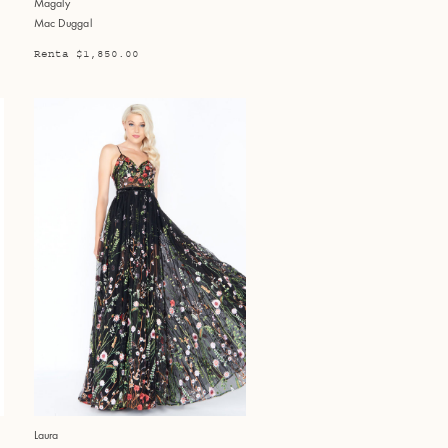
Magaly
Mac Duggal
Renta $1,850.00
Laura