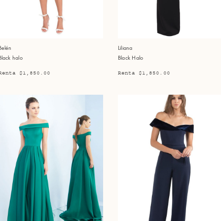
Belén
Liliana
Black halo
Black Halo
Renta $1,850.00
Renta $1,850.00