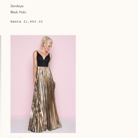
Zendaya
Black Halo
Renta $1,850.00