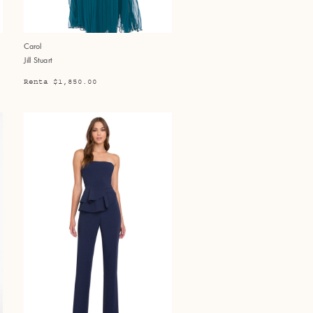
Carol
Jill Stuart
Renta $1,850.00