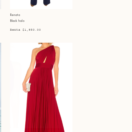
Renata
Black halo
Renta $1,850.00