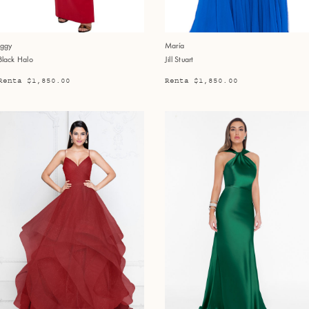
Iggy
María
Black Halo
Jill Stuart
Renta $1,850.00
Renta $1,850.00