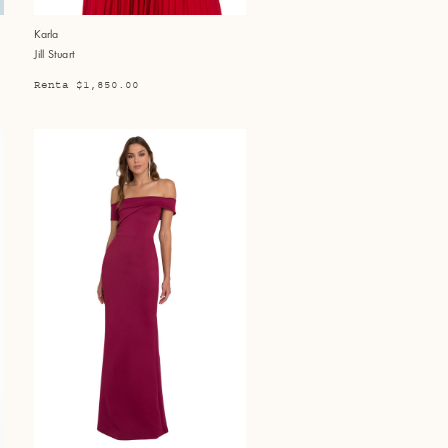
Karla
Jill Stuart
Renta $1,850.00