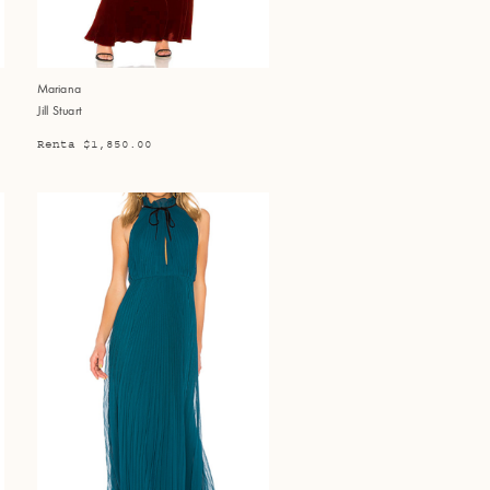
Mariana
Jill Stuart
Renta $1,850.00