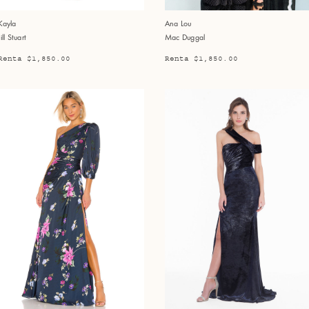
Kayla
Ana Lou
Jill Stuart
Mac Duggal
Renta $1,850.00
Renta $1,850.00