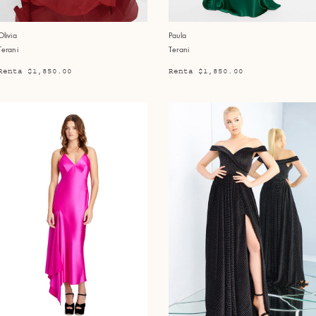
Olivia
Paula
Terani
Terani
Renta $1,850.00
Renta $1,850.00