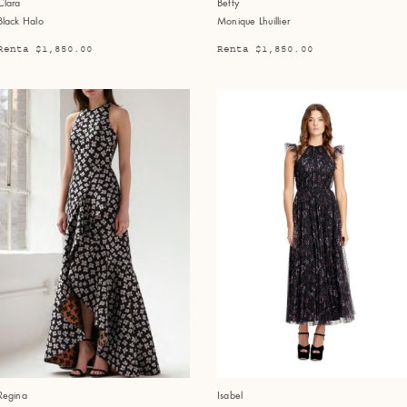
Clara
Betty
Black Halo
Monique Lhuillier
Renta $1,850.00
Renta $1,850.00
Regina
Isabel