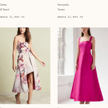
Oumie
Fernanda
Jill Stuart
Terani
Renta $1,850.00
Renta $1,850.00