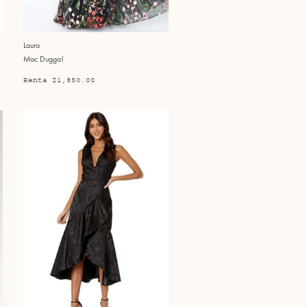
Laura
Mac Duggal
Renta $1,850.00