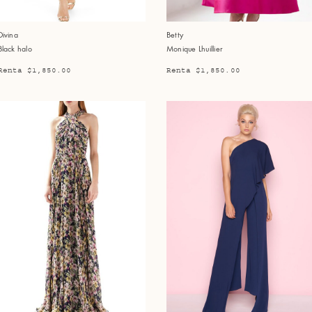
Divina
Betty
Black halo
Monique Lhuillier
Renta $1,850.00
Renta $1,850.00