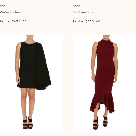
Alba
Irene
Maclovia Shop
Maclovia Shop
Renta $850.00
Renta $850.00