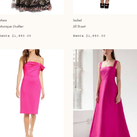
Mara
Isabel
Monique Lhuillier
Jill Stuart
Renta $1,850.00
Renta $1,850.00