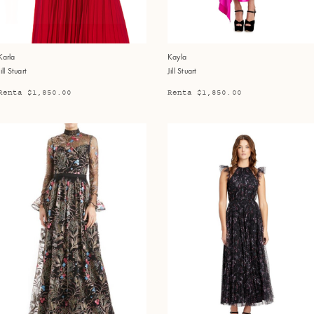
Karla
Kayla
Jill Stuart
Jill Stuart
Renta $1,850.00
Renta $1,850.00