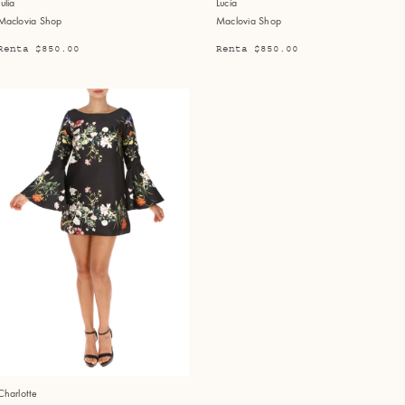
Julia
Lucía
Maclovia Shop
Maclovia Shop
Renta $850.00
Renta $850.00
Charlotte