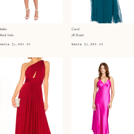
Belén
Carol
Black halo
Jill Stuart
Renta $1,850.00
Renta $1,850.00