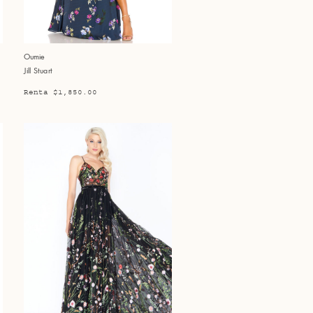
Oumie
Jill Stuart
Renta $1,850.00