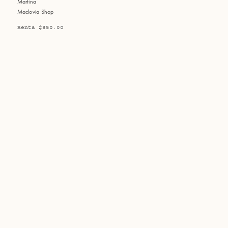
Martina
Maclovia Shop
Renta $850.00