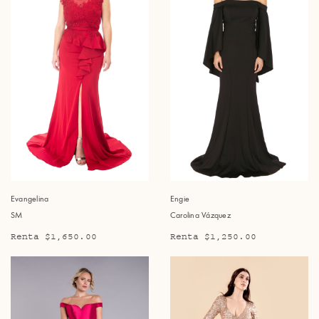
Evangelina
Engie
SM
Carolina Vázquez
Renta $1,650.00
Renta $1,250.00