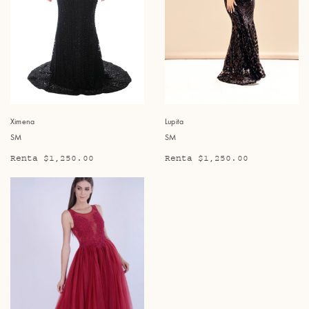
Ximena
Lupita
SM
SM
Renta $1,250.00
Renta $1,250.00