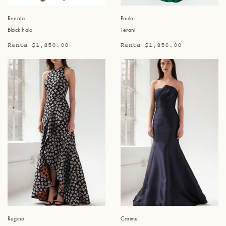
Renata
Paula
Black halo
Terani
Renta $1,850.00
Renta $1,850.00
Regina
Carime