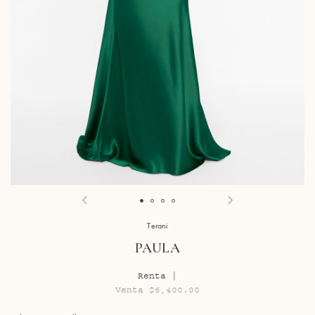
Terani
PAULA
Renta |
Venta $6,400.00