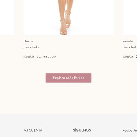
Divina
Renata
Black halo
Black hal
Renta $1,850.00
Renta 
Explora Más Estilos
MI CUENTA
SÍGUENOS
Recibe Pr