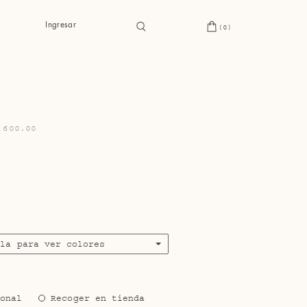
Ingresar
(0)
,600.00
s
lla para ver colores
ional
Recoger en tienda