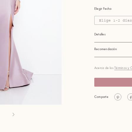
Elegir Fecha
Elige 1-2 día
Detalles
Recomendación
Acerca de los
Términos y 
Comparte