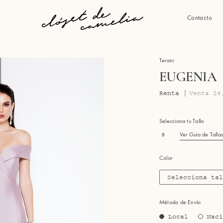
Contacto
Terani
EUGENIA
Renta |
Venta $8
Selecciona tu Talla
8
Ver Guía de Talla
Color
Selecciona ta
Método de Envío
Local
Nac