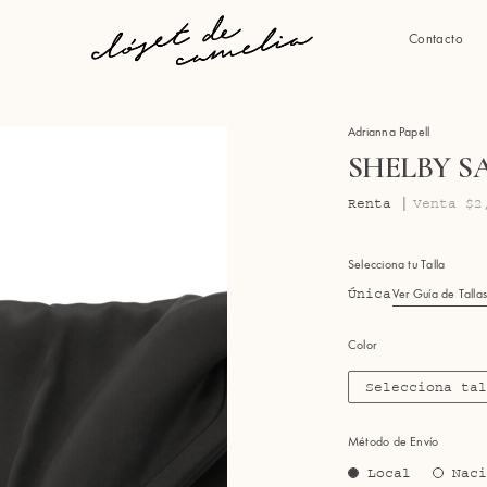
Contacto
Adrianna Papell
SHELBY S
Renta |
Venta $2
Selecciona tu Talla
Única
Ver Guía de Talla
Color
Selecciona ta
Método de Envío
Local
Nac