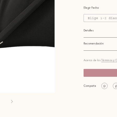
Elegir Fecha
Elige 1-2 día
Detalles
Recomendación
Acerca de los
Términos y 
Comparte