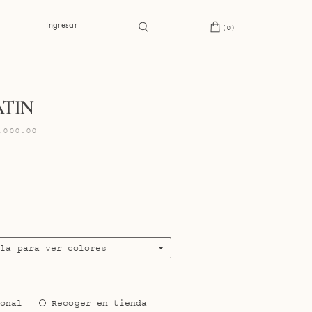
Ingresar
(0)
ATIN
,000.00
s
lla para ver colores
ional
Recoger en tienda