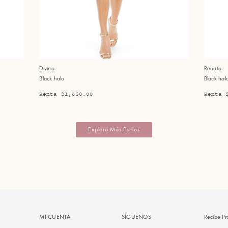
Divina
Renata
Black halo
Black hal
Renta $1,850.00
Renta 
Explora Más Estilos
MI CUENTA
SÍGUENOS
Recibe Pr